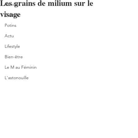
Les grains de milium sur le
Famille
visage
Culture
Potins
Actu
Lifestyle
Bien-être
Le M au Féminin
L'astonouille