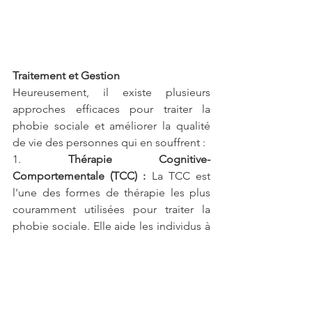
Traitement et Gestion
Heureusement, il existe plusieurs 
approches efficaces pour traiter la 
phobie sociale et améliorer la qualité 
de vie des personnes qui en souffrent :
1. 
Thérapie Cognitive-
Comportementale (TCC) :
 La TCC est 
l'une des formes de thérapie les plus 
couramment utilisées pour traiter la 
phobie sociale. Elle aide les individus à 
identifier et à modifier les pensées et 
les comportements négatifs associés à 
l'anxiété sociale.
2. 
Médicaments :
 Dans certains cas, les 
médicaments tels que les 