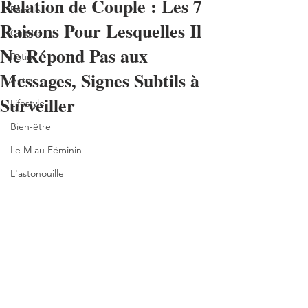
Relation de Couple : Les 7
Famille
Raisons Pour Lesquelles Il
Culture
Ne Répond Pas aux
Potins
Messages, Signes Subtils à
Actu
Surveiller
Lifestyle
Bien-être
Le M au Féminin
L'astonouille