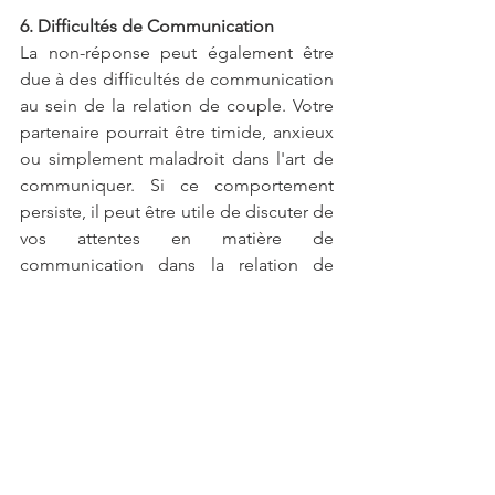
6. Difficultés de Communication
La non-réponse peut également être 
due à des difficultés de communication 
au sein de la relation de couple. Votre 
partenaire pourrait être timide, anxieux 
ou simplement maladroit dans l'art de 
communiquer. Si ce comportement 
persiste, il peut être utile de discuter de 
vos attentes en matière de 
communication dans la relation de 
couple.
7. Problèmes Techniques
Bien que moins fréquent, il est possible 
que des problèmes techniques soient 
en cause. Des messages non reçus, un 
téléphone perdu ou endommagé 
peuvent expliquer ce silence. Toutefois, 