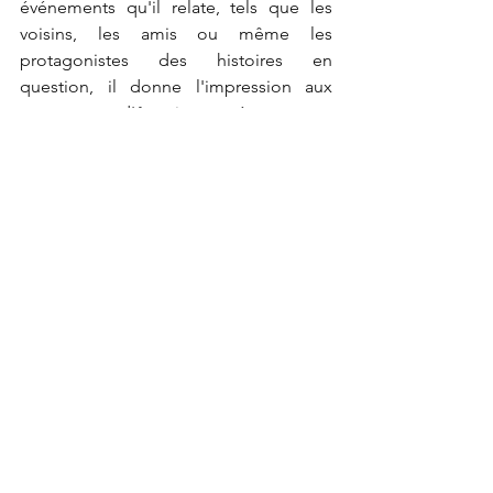
événements qu'il relate, tels que les 
voisins, les amis ou même les 
protagonistes des histoires en 
question, il donne l'impression aux 
spectateurs d'être immergés au cœur 
de l'action, comme s'ils étaient eux-
mêmes des témoins privilégiés des 
événements.