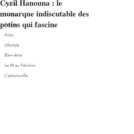
Cyril Hanouna : le
Famille
monarque indiscutable des
Culture
potins qui fascine
Potins
Actu
Lifestyle
Bien-être
Le M au Féminin
L'astonouille