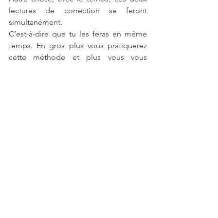
lectures de correction se feront 
simultanément. 
C’est-à-dire que tu les feras en même 
temps. En gros plus vous pratiquerez 
cette méthode et plus vous vous 
perfectionnerez et vous le ferez 
inconsciemment.
Cette notion de double relecture est ce 
qu’on aurait dû comprendre lors de la 
primaire et surtout lors des dictées de 
texte. Mais nous sommes restés 
bloqués sur la première 
Pour moi et entre nous, l’orthographe 
n’est pas un critère d’intelligence, mais 
cela peut être un objet de repli sur 
nous et d’exclusion sociale donc 