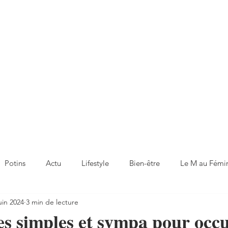
Potins
Actu
Lifestyle
Bien-être
Le M au Fémi
uin 2024
3 min de lecture
ées simples et sympa pour occ