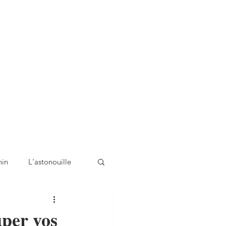
nin
L'astonouille
uper vos