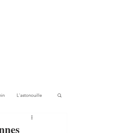
nin
L'astonouille
onnes