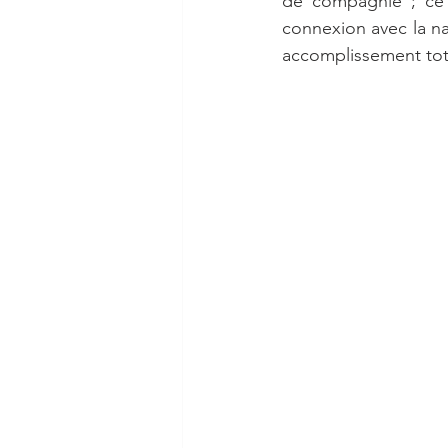
de compagnie ; ce
connexion avec la nat
accomplissement tota