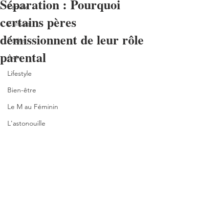
Séparation : Pourquoi
Famille
certains pères
Culture
démissionnent de leur rôle
Potins
parental
Actu
Lifestyle
Bien-être
Le M au Féminin
L'astonouille