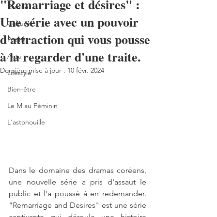
"Remarriage et désires" :
Famille
Une série avec un pouvoir
Culture
d'attraction qui vous pousse
Potins
à la regarder d'une traite.
Actu
Dernière mise à jour :
10 févr. 2024
Lifestyle
Bien-être
Le M au Féminin
L'astonouille
Dans le domaine des dramas coréens, 
une nouvelle série a pris d'assaut le 
public et l'a poussé à en redemander. 
"Remarriage and Desires" est une série 
captivante qui déroule une histoire 