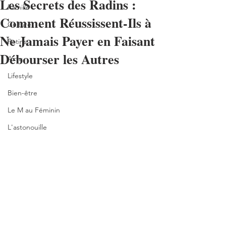
Les Secrets des Radins :
Famille
Comment Réussissent-Ils à
Culture
Ne Jamais Payer en Faisant
Potins
Débourser les Autres
Actu
Lifestyle
Bien-être
Le M au Féminin
L'astonouille