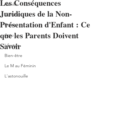
Les Conséquences
Famille
Juridiques de la Non-
Culture
Présentation d'Enfant : Ce
Potins
que les Parents Doivent
Actu
Savoir
Lifestyle
Bien-être
Le M au Féminin
L'astonouille