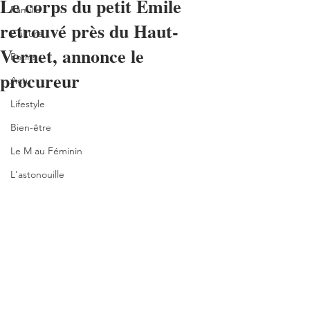
Le corps du petit Émile
Famille
retrouvé près du Haut-
Culture
Vernet, annonce le
Potins
procureur
Actu
Lifestyle
Bien-être
Le M au Féminin
L'astonouille