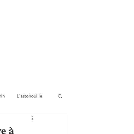
nin
L'astonouille
ve à