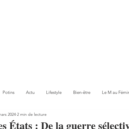
Potins
Actu
Lifestyle
Bien-être
Le M au Fémi
mars 2024
2 min de lecture
s États : De la guerre sélecti