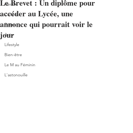
Le Brevet : Un diplôme pour
Famille
accéder au Lycée, une
Culture
annonce qui pourrait voir le
Potins
jour
Actu
Lifestyle
Bien-être
Le M au Féminin
L'astonouille