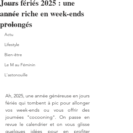
Jours fériés 2025 : une
Famille
année riche en week-ends
Culture
prolongés
Potins
Actu
Lifestyle
Bien-être
Le M au Féminin
L'astonouille
Ah, 2025, une année généreuse en jours 
fériés qui tombent à pic pour allonger 
vos week-ends ou vous offrir des 
journées "cocooning". On passe en 
revue le calendrier et on vous glisse 
quelques idées pour en profiter 