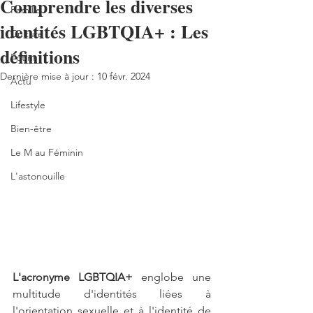
Comprendre les diverses
Famille
identités LGBTQIA+ : Les
Culture
définitions
Potins
Dernière mise à jour :
10 févr. 2024
Actu
Lifestyle
Bien-être
Le M au Féminin
L'astonouille
L'acronyme LGBTQIA+
 englobe une 
multitude d'identités liées à 
l'orientation sexuelle et à l'identité de 