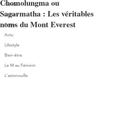
Chomolungma ou
Famille
Sagarmatha : Les véritables
Culture
noms du Mont Everest
Potins
Actu
Lifestyle
Bien-être
Le M au Féminin
L'astonouille