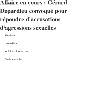
Affaire en cours : Gérard
Famille
Depardieu convoqué pour
Culture
répondre d'accusations
Potins
d'agressions sexuelles
Actu
Lifestyle
Bien-être
Le M au Féminin
L'astonouille