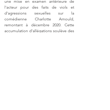
une mise en examen antérieure de 
l'acteur pour des faits de viols et 
d'agressions sexuelles sur la 
comédienne Charlotte Arnould, 
remontant à décembre 2020. Cette 
accumulation d'allégations soulève des 
questions dérangeantes sur le 
comportement de l'acteur et met en 
lumière les failles d'un système qui 
aurait permis de tels abus.